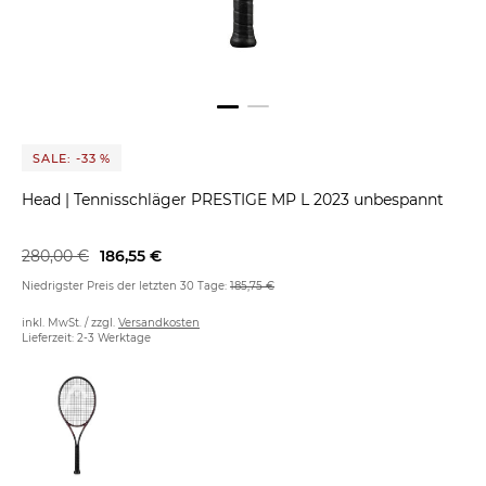
SALE: -33 %
Head
|
Tennisschläger PRESTIGE MP L 2023 unbespannt
280,00 €
186,55 €
Niedrigster Preis der letzten 30 Tage:
185,75 €
inkl. MwSt. / zzgl.
Versandkosten
Lieferzeit: 2-3 Werktage