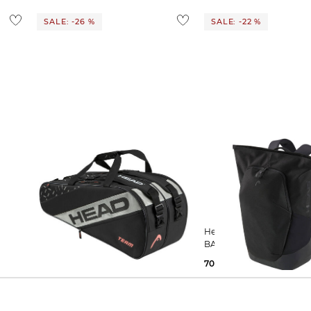
SALE: -26 %
SALE: -22 %
Head | Schlägertasche TOUR
Head | Tennisrucksack PRO X
RACQUET BAG L BKCC
BACKPACK 25L
62,99 €
85,00 €
70,00 €
90,00 €