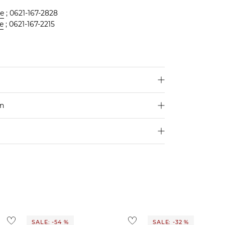
de
; 0621-167-2828
e
; 0621-167-2215
en
250 €
Größe aus
4,95€
d ins Ausland findest du
hier
.
ostenlos
1,95 €
 Ausland findest du
hier
.
SALE: -54 %
SALE: -32 %