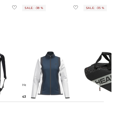
SALE: -38 %
SALE: -35 %
Head | Damen Jacke CLUB 25
Head | Tennisschlägertasche TEAM
RACQUET BAG
43,65 €
70,00 €
49,00 €
75,00 €