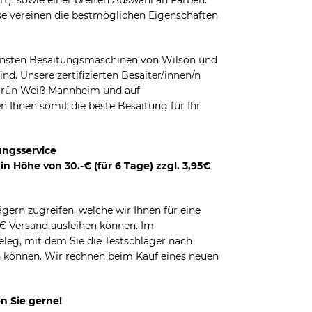
rt), sowie einer breiten Auswahl an Farben.
ese vereinen die bestmöglichen Eigenschaften
ernsten Besaitungsmaschinen von Wilson und
ind. Unsere zertifizierten Besaiter/innen/n
K Grün Weiß Mannheim und auf
n Ihnen somit die beste Besaitung für Ihr
ungsservice
n Höhe von 30.-€ (für 6 Tage) zzgl. 3,95€
ägern zugreifen, welche wir Ihnen für eine
95€ Versand ausleihen können. Im
leg, mit dem Sie die Testschläger nach
n können. Wir rechnen beim Kauf eines neuen
n Sie gerne!