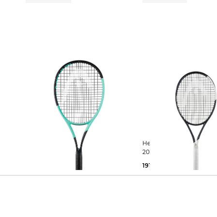
Head | Tennisschläger BOOM MP L
Head | Tennisschläger SPEED MP
- unbesaitet - 16 x 19
2026
105,59 €
230,00 €
191,55 €
280,00 €