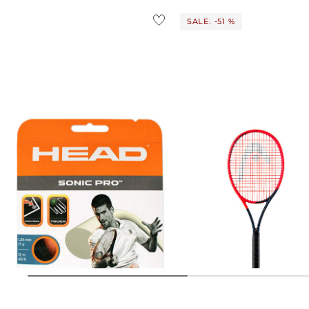
SALE: -51 %
Head | Tennissaite Sonic Pro Set
Head | Tennisschläger RADICAL
PRO 2023 unbesaitet
30,00 €
146,95 €
300,00 €