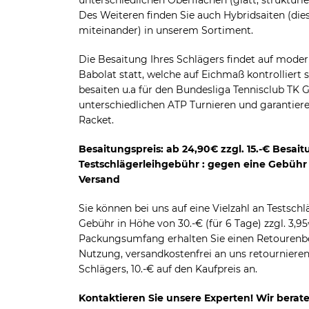
unterschiedlichen Oberflächen (glatt, strukturie
Des Weiteren finden Sie auch Hybridsaiten (di
miteinander) in unserem Sortiment.
Die Besaitung Ihres Schlägers findet auf mod
Babolat statt, welche auf Eichmaß kontrolliert s
besaiten u.a für den Bundesliga Tennisclub T
unterschiedlichen ATP Turnieren und garantiere
Racket.
Besaitungspreis: ab 24,90€ zzgl. 15.-€ Besait
Testschlägerleihgebühr : gegen eine Gebühr i
Versand
Sie können bei uns auf eine Vielzahl an Testschl
Gebühr in Höhe von 30.-€ (für 6 Tage) zzgl. 3,
Packungsumfang erhalten Sie einen Retourenbe
Nutzung, versandkostenfrei an uns retourniere
Schlägers, 10.-€ auf den Kaufpreis an.
Kontaktieren Sie unsere Experten! Wir berate