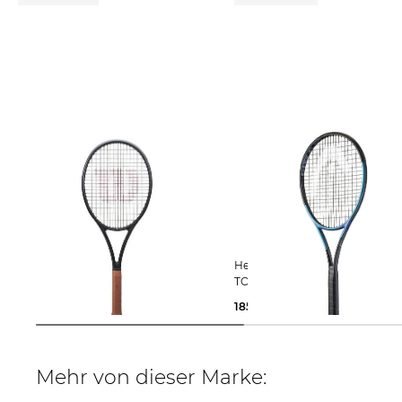
Wilson | Tennisschläger RF 01
Head | Tennisschläger GRAVITY
FUTURE unbesaitet
TOUR 2025 unbesaitet
179,99 €
260,00 €
185,75 €
280,00 €
Mehr von dieser Marke: