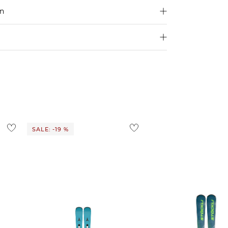
en
250 €
Größe aus
4,95€
d ins Ausland findest du
hier
.
ostenlos
1,95 €
 Ausland findest du
hier
.
SALE: -19 %