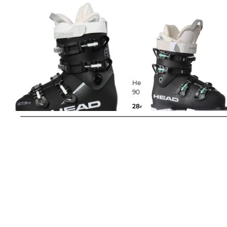
Head | Damen Skischuhe VECTOR
Head | Damen Skischuhe VECTOR
EVO XP
90 RS
199,99 €
350,00 €
284,95 €
400,00 €