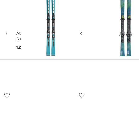
Atomic | Skier REDSTER X9S RVSK
Stöckli | Skier LASER SX inkl. SRT12
S + I 12 GW T
Bindung und D20 Speed P
1.026,19 €
1.259,99 €
1.599,00 €