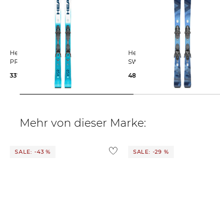
Head | Skier WC REBELS E.XSR +
Head | Damen Skier E-SUPER JOY
PR 11 GW
SW + JOY 11 GW SLR
337,95 €
600,00 €
489,99 €
700,00 €
Mehr von dieser Marke:
SALE: -43 %
SALE: -29 %