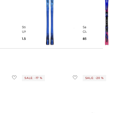
Stöckli | Skier LASER SL MIT SRT12
Salomon | Skier EQUIPE SL 12 + I12
latte
UND D20 SPEED
GW
1.599,00 €
856,95 €
1.000,00
SALE: -17 %
SALE: -20 %