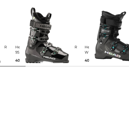
Head | Damen Skischuhe KALIBER
Head | Damen Skischuhe EDGE 85
95X W MV GW
W HV
400,00 €
400,00 €