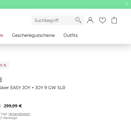
le
Geschenkgutscheine
Outfits
25 %
d
kier EASY JOY + JOY 9 GW SLR
€
299,99 €
/ zzgl.
Versandkosten
2-3 Werktage