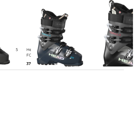
Head | Damen Skischuhe
Head | Damen Skischuhe
FORMULA 95 W LV GW
FORMULA 105 W L
379,95 €
460,00 €
399,95 €
500,00 