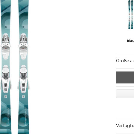
bla
Größe a
Verfügba