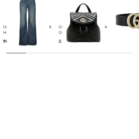
Gucci | Damen Jeans mit
Gucci | Damen Rucksack
Gucci | Damen Gürtel aus
Horsebit
GG MARMONT
Kalbsleder
980,00 €
2.300,00 €
470,00 €