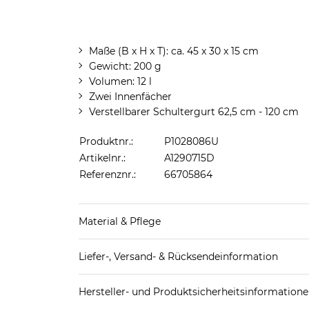
Maße (B x H x T): ca. 45 x 30 x 15 cm
Gewicht: 200 g
Volumen: 12 l
Zwei Innenfächer
Verstellbarer Schultergurt 62,5 cm - 120 cm
Produktnr.:
P1028086U
Artikelnr.:
A1290715D
Referenznr.:
66705864
Material & Pflege
Obermaterial: Canvas
Liefer-, Versand- & Rücksendeinformation
Standard-Lieferung innerhalb Deutschlands:
Hersteller- und Produktsicherheitsinformation
DHL-Paket
4,95€ - versandkostenfrei ab 