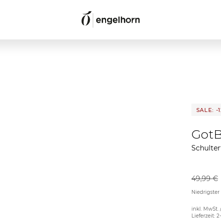
SALE: -
Got
Schulte
49,99 €
Niedrigster
inkl. MwSt. 
Lieferzeit: 