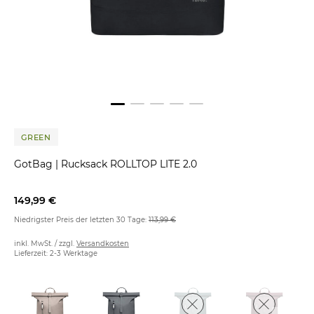
GREEN
GotBag
|
Rucksack ROLLTOP LITE 2.0
149,99 €
Niedrigster Preis der letzten 30 Tage:
113,99 €
inkl. MwSt. / zzgl.
Versandkosten
Lieferzeit: 2-3 Werktage