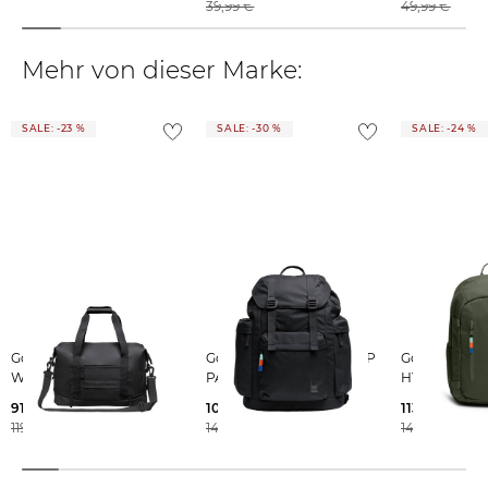
39,99 €
49,99 €
Mehr von dieser Marke:
SALE: -23 %
SALE: -30 %
SALE: -24 %
GotBag | Reisetasche
GotBag | Rucksack FLAP
GotBag | Rucksack
WEEKEND BAG
PACK L
HYBRID PA
91,99 €
104,35 €
113,99 €
119,99 €
149,99 €
149,99 €