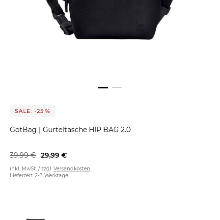
SALE: -25 %
GotBag
|
Gürteltasche HIP BAG 2.0
39,99 €
29,99 €
inkl. MwSt. / zzgl.
Versandkosten
Lieferzeit: 2-3 Werktage