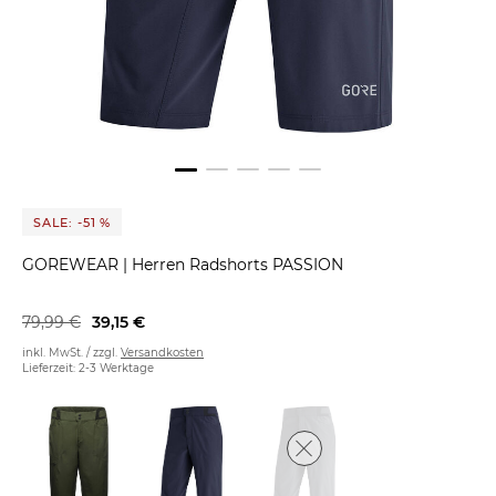
SALE: -51 %
GOREWEAR
|
Herren Radshorts PASSION
79,99 €
39,15 €
inkl. MwSt. / zzgl.
Versandkosten
Lieferzeit: 2-3 Werktage