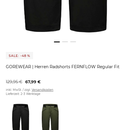
SALE: -48 %
GOREWEAR
|
Herren Radshorts FERNFLOW Regular Fit
129,95 €
67,99 €
inkl. MwSt. / zzgl.
Versandkosten
Lieferzeit: 2-3 Werktage