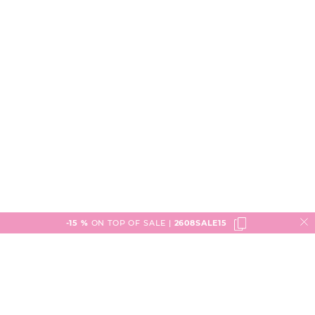
-15 %
ON TOP OF SALE |
2608SALE15
Service
Versand & Lieferung