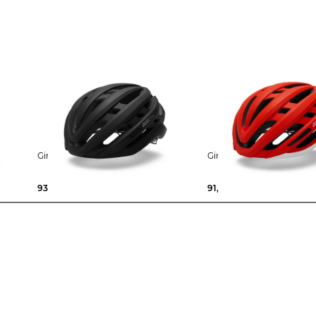
PS
Giro | Fahrradhelm AGILIS MIPS
Giro | Fahrradhelm AG
93,65 €
119,99 €
91,49 €
119,99 €