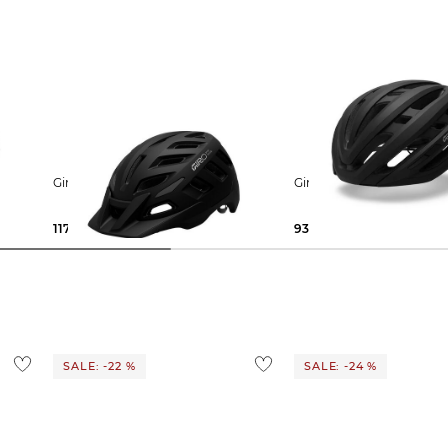
Giro | Fahrradhelm RADIX MIPS
Giro | Fahrradhelm AG
117,75 €
149,99 €
93,65 €
119,99 €
SALE: -22 %
SALE: -24 %