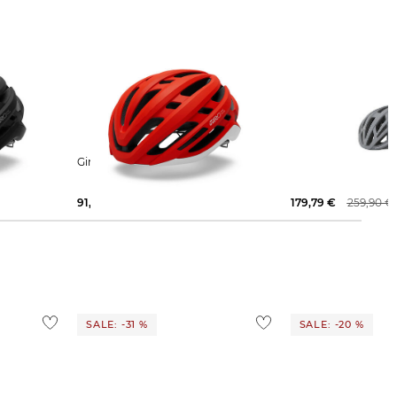
ILIS MIPS
Giro | Fahrradhelm AGILIS MIPS
Giro | Fahrradhelm HELIOS
SPHERICAL MIPS
91,49 €
119,99 €
179,79 €
259,90 €
SALE: -31 %
SALE: -20 %