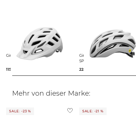
Giro | Fahrradhelm RADIX MIPS
Giro | Fahrradhelm HELIOS
SPHERICAL
115,85 €
149,99 €
225,15 €
279,99 €
Mehr von dieser Marke:
SALE: -23 %
SALE: -21 %