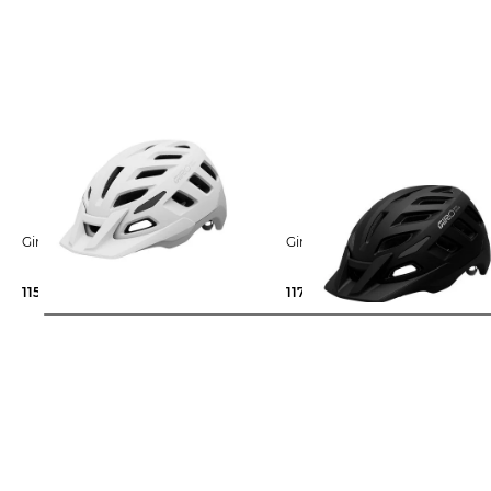
Giro | Fahrradhelm RADIX MIPS
Giro | Fahrradhelm RADIX MI
115,85 €
149,99 €
117,75 €
149,99 €