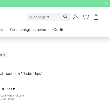
le
Geschenkgutscheine
Outfits
28 %
ahrradhelm "Radix Mips"
101,09 €
/ zzgl.
Versandkosten
2-3 Werktage