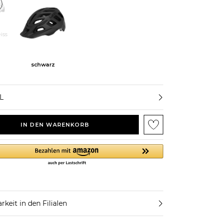
iss
schwarz
L
IN DEN WARENKORB
rkeit in den Filialen