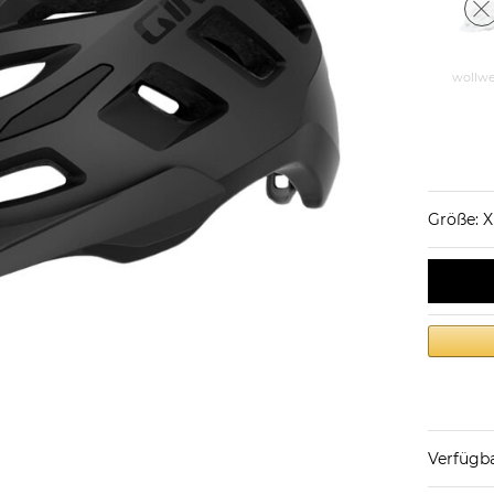
wollwe
Größe: X
Verfügba