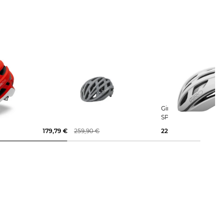
ILIS MIPS
Giro | Fahrradhelm HELIOS
Giro | Fahrradhelm HELIOS
SPHERICAL MIPS
SPHERICAL
179,79 €
259,90 €
225,15 €
279,99 €