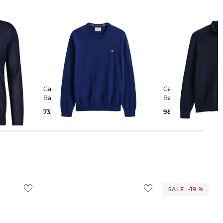
Gant | Herren Pullover aus
Gant | Herren Pullover mit Bio-
Baumwolle
Baumwolle
73,45 €
110,00 €
98,25 €
150,00 €
SALE: -19 %