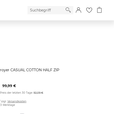
t
Troyer CASUAL COTTON HALF ZIP
99,99 €
 Preis der letzten 30 Tage:
92,09 €
/ zzgl.
Versandkosten
2-3 Werktage