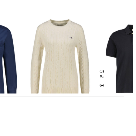
Gant | Herren Strickpullover aus
Gant | Herren Poloshirt aus
Baumwolle COTTON CABLE C-
Baumwolle
NECK
64,99 €
80,00 €
129,45 €
140,00 €