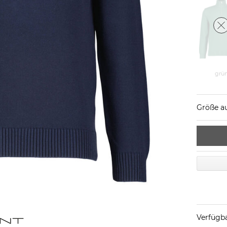
grü
Größe a
Verfügba