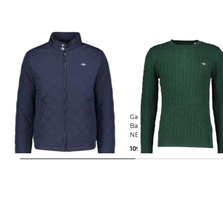
Gant | Herren Steppjacke QUILTED
Gant | Herren Strickpullover aus
WINDCHEATER Regular Fit
Baumwolle COTTON CABLE C-
NECK
141,69 €
220,00 €
109,99 €
140,00 €