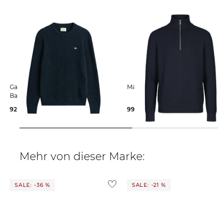
Gant | Herren Pullover mit Bio-
Marc O'Polo | Herren Troyer
Baumwolle
92,09 €
140,00 €
99,99 €
149,95 €
Mehr von dieser Marke:
SALE: -36 %
SALE: -21 %