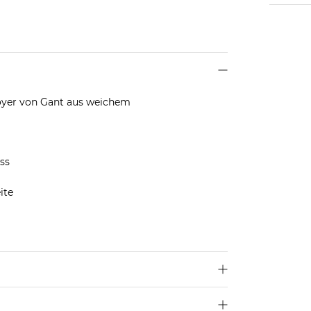
royer von Gant aus weichem
ss
ite
len dir deine übliche Größe.