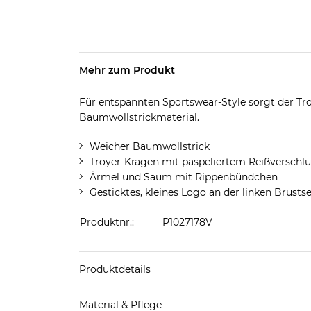
Mehr zum Produkt
Für entspannten Sportswear-Style sorgt der T
Baumwollstrickmaterial.
Weicher Baumwollstrick
Troyer-Kragen mit paspeliertem Reißverschlu
Ärmel und Saum mit Rippenbündchen
Gesticktes, kleines Logo an der linken Brustse
Produktnr.:
P1027178V
Produktdetails
Produkthinweis: Fällt normal aus. Wir empfeh
Material & Pflege