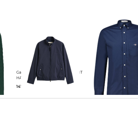
Gant | Herren Jacke LIGHTWEIGHT
Gant | Herren Hemd
HARRINGTON
141,69 €
220,00 €
90,00 €