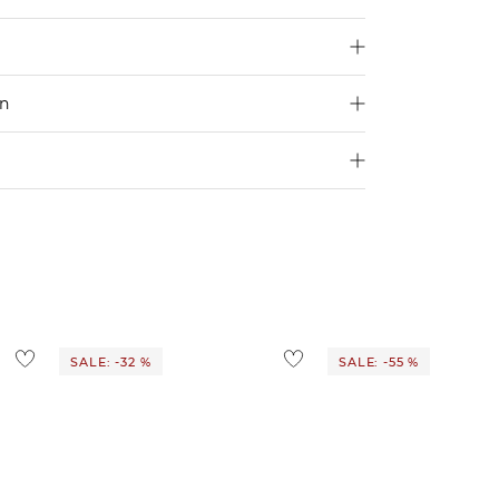
en
250 €
Größe aus
4,95€
d ins Ausland findest du
hier
.
ostenlos
1,95 €
 Ausland findest du
hier
.
SALE: -32 %
SALE: -55 %