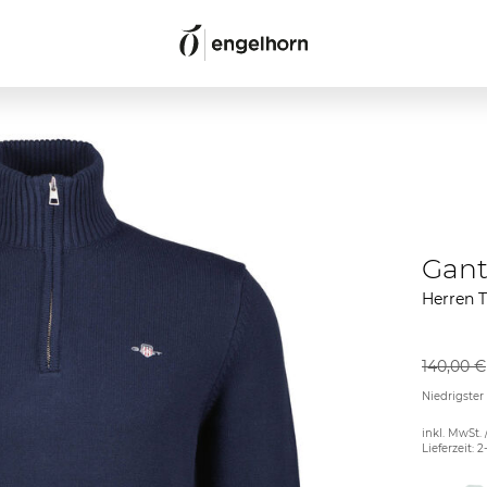
Gan
Herren 
140,00 €
Niedrigster
inkl. MwSt. 
Lieferzeit: 