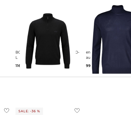
BOSS | Herren Stricktroyer PADRO-
engelhorn | Herren Strickpullover
L
aus Wolle
116,05 €
169,95 €
99,90 €
220,00 €
SALE: -36 %