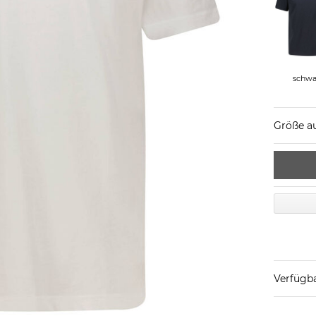
schwa
Größe a
Verfügba