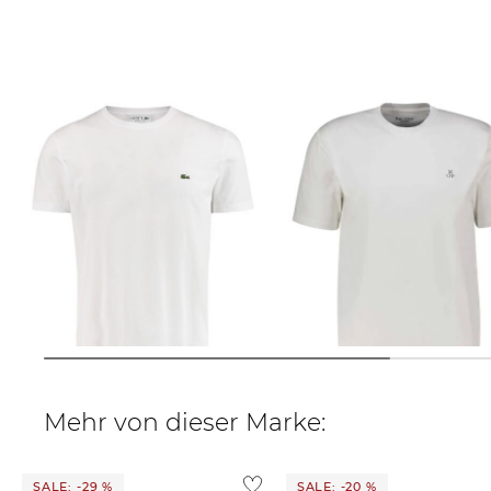
Lacoste | Herren T-Shirt
Marc O'Polo | Herren T-Shirt aus
Bio-Baumwolle
38,99 €
55,00 €
30,00 €
Mehr von dieser Marke:
SALE: -29 %
SALE: -20 %