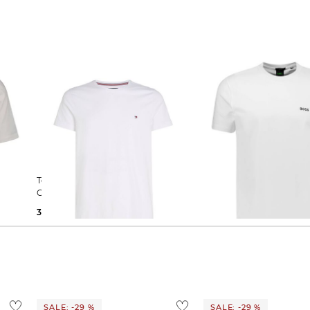
Tommy Hilfiger | Herren T-Shirt
BOSS | Herren T-Shirt 
CORE TH FLEX Slim Fit
37,95 €
39,90 €
53,89 €
59,95 €
SALE: -29 %
SALE: -29 %