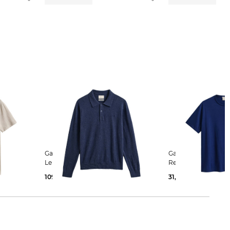
Gant | Herren Pullover aus
Gant | Herren T-Shirt SHIELD
Leinenmix
Regular Fit
109,99 €
150,00 €
31,99 €
45,00 €