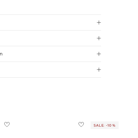
en
250 €
Größe aus
4,95€
d ins Ausland findest du
hier
.
ostenlos
1,95 €
 Ausland findest du
hier
.
SALE: -10 %