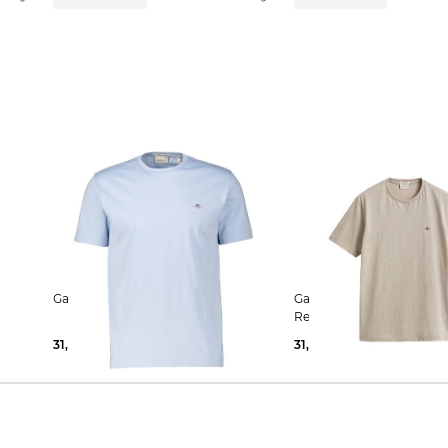
Gant | Herren T-Shirt Regular Fit
Gant | Herren T-Shirt SHIELD
Regular Fit
31,99 €
45,00 €
31,99 €
45,00 €