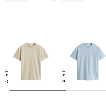
Gant | Herren T-Shirt aus
Gant | Herren T-Shirt aus
Baumwolle
Baumwolle
42,35 €
60,00 €
47,95 €
60,00 €