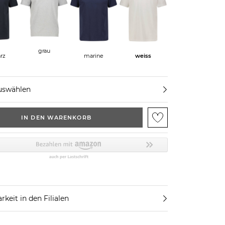
grau
rz
marine
weiss
uswählen
IN DEN WARENKORB
rkeit in den Filialen