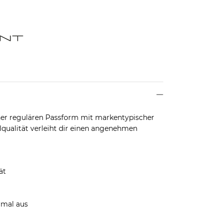
einer regulären Passform mit markentypischer
lqualität verleiht dir einen angenehmen
ät
rmal aus