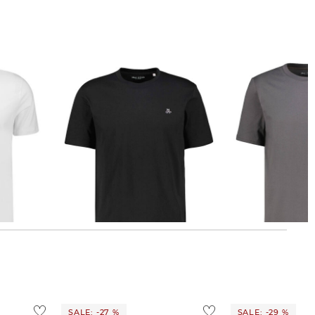
Regular Fit
Marc O'Polo | Herren T-Shirt aus
Marc O'Polo | Herren T-Shirt aus
Bio-Baumwolle
Bio-Baumwolle
30,00 €
30,00 €
SALE: -27 %
SALE: -29 %