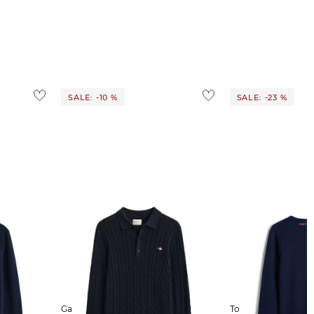
SALE: -10 %
SALE: -23 %
Gant | Herren Pullover mit
Tommy Hilfiger | Herren Pullover