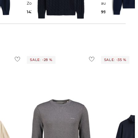
Zopfmuster
aus Bio-Baumwolle
143,85 €
160,00 €
99,99 €
129,90 €
SALE: -28 %
SALE: -35 %