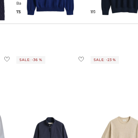
Baumwolle
73,45 €
110,00 €
117,79 €
130,00 €
SALE: -36 %
SALE: -23 %