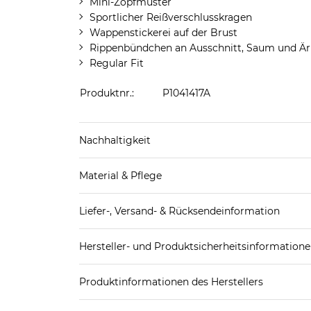
Mini-Zopfmuster
Sportlicher Reißverschlusskragen
Wappenstickerei auf der Brust
Rippenbündchen an Ausschnitt, Saum und Ä
Regular Fit
Produktnr.:
P1041417A
Nachhaltigkeit
Organisch
Material & Pflege
Mehr Information zu diesen Angaben findest d
Obermaterial: 51% Baumwolle (bio), 49% Baum
Liefer-, Versand- & Rücksendeinformation
Standard-Lieferung innerhalb Deutschlands:
Hersteller- und Produktsicherheitsinformation
DHL-Paket
4,95€ - versandkostenfrei ab 
EAN oder Hersteller-Nr.:
Bitte wähle eine 
Spedition
3
Produktinformationen des Herstellers
?GANT DACH GmbH
Weitere Details zu Versandoptionen und Versan