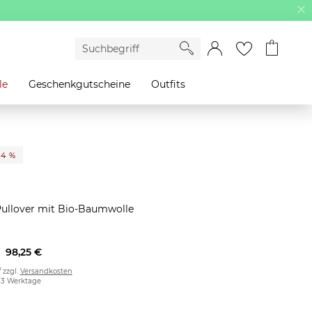
le
Geschenkgutscheine
Outfits
34 %
t
Pullover mit Bio-Baumwolle
98,25 €
/ zzgl.
Versandkosten
2-3 Werktage