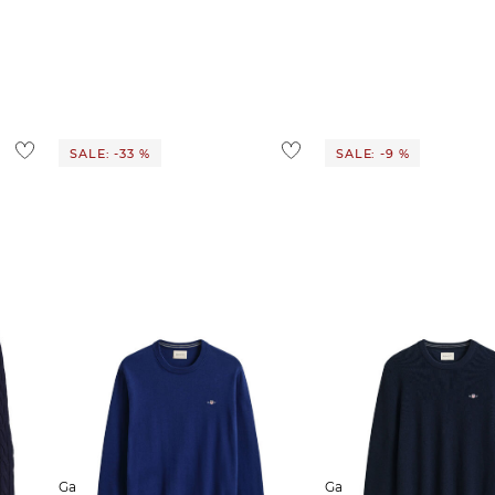
ostenlos
1,95 €
 Ausland findest du
hier
.
SALE: -33 %
SALE: -9 %
Gant | Herren Pullover aus
Gant | Herren Pullover