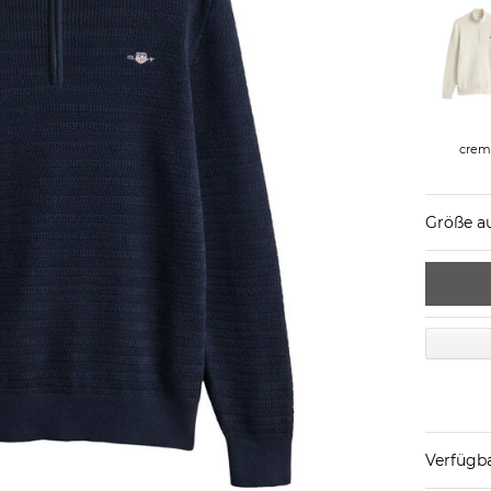
crem
Größe a
Verfügba