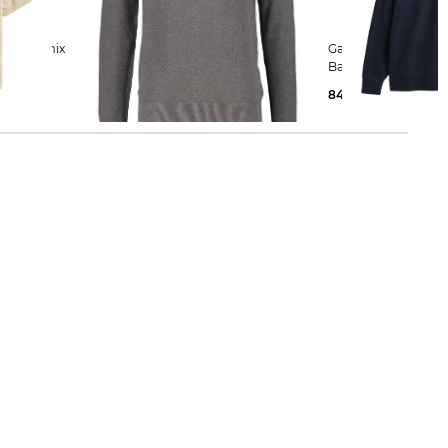
 aus Leinenmix
Gant | Herren Strickpullover aus
Gant | Herren Pullover aus
Baumwoll-Piqué Regular Fit
Baumwolle
93,19 €
130,00 €
84,99 €
130,00 €