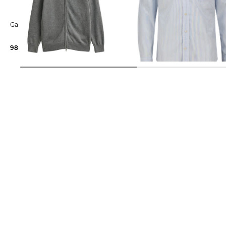
Gant | Herren Strickjacke
Gant | Herren Freizeithemd STRIPE
aus Popeline Regular Fit
98,25 €
150,00 €
67,99 €
100,00 €