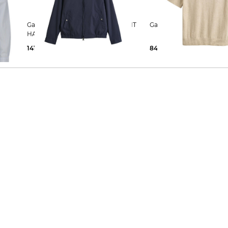
Gant | Herren Jacke LIGHTWEIGHT
Gant | Herren T-Shirt
HARRINGTON
141,69 €
220,00 €
84,99 €
110,00 €