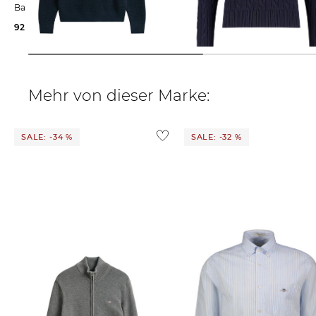
Baumwolle
Strickpullover mit Zopfmuster
92,09 €
140,00 €
145,99 €
215,00 €
Mehr von dieser Marke:
SALE: -34 %
SALE: -32 %