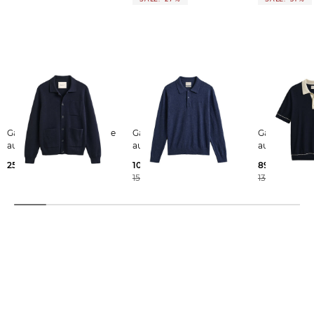
Gant | Herren Strickjacke
Gant | Herren Pullover
Gant | Herren Poloshirt
aus Baumwolle
aus Leinenmix
aus Baumwol
250,00 €
109,99 €
89,95 €
150,00 €
130,00 €