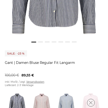
SALE: -23 %
Gant
|
Damen Bluse Regular Fit Langarm
100,00 €
89,55 €
inkl. MwSt. / zzgl.
Versandkosten
Lieferzeit: 2-3 Werktage