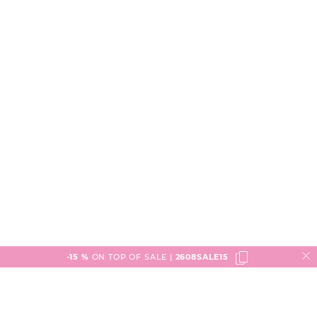
-15 %
ON TOP OF SALE |
2608SALE15
Service