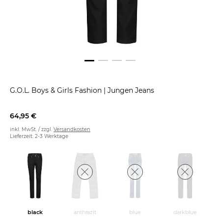
G.O.L. Boys & Girls Fashion
|
Jungen Jeans
64,95 €
inkl. MwSt. / zzgl.
Versandkosten
Lieferzeit: 2-3 Werktage
black
anthrazit
blue
darkblue