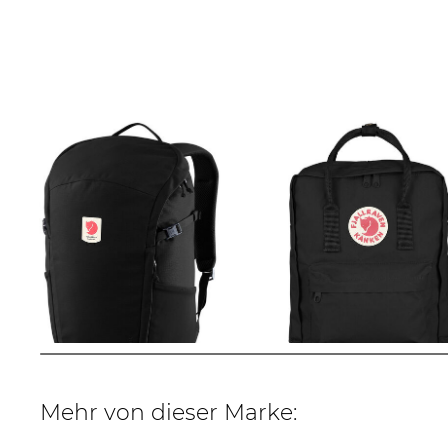
FJÄLLRÄVEN | Rucksack "Ulvö 23"
FJÄLLRÄVEN | Tagesrucksack
KANKEN BLACK
96,15 €
139,99 €
67,45 €
99,99 €
Mehr von dieser Marke: