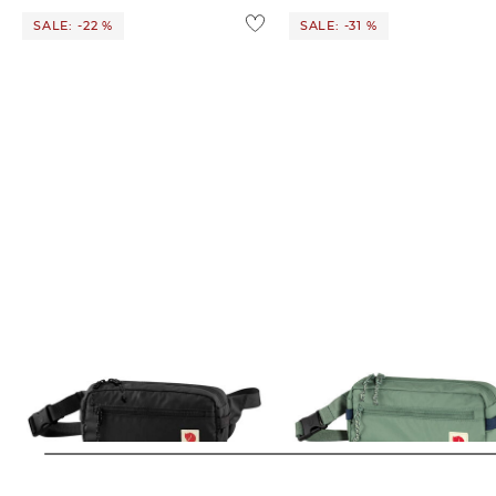
SALE: -22 %
SALE: -31 %
FJÄLLRÄVEN | Gürteltasche HIGH
FJÄLLRÄVEN | Gürteltasche HIGH
COAST HIP BAG
COAST HIP BAG
46,75 €
59,99 €
41,45 €
59,99 €