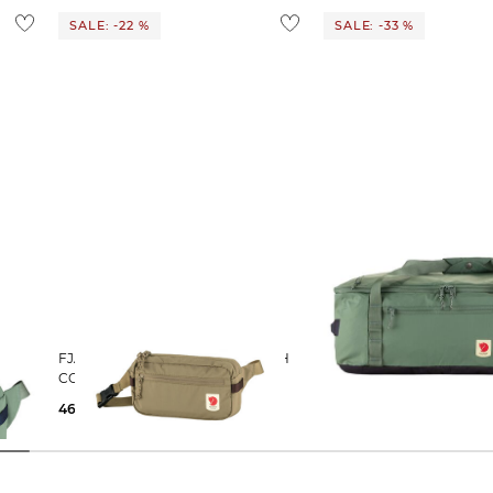
SALE: -22 %
SALE: -33 %
FJÄLLRÄVEN | Gürteltasche HIGH
FJÄLLRÄVEN | Reisetasche HIGH
COAST HIP BAG
CAST DUFFEL 36
46,99 €
59,99 €
100,59 €
149,99 €