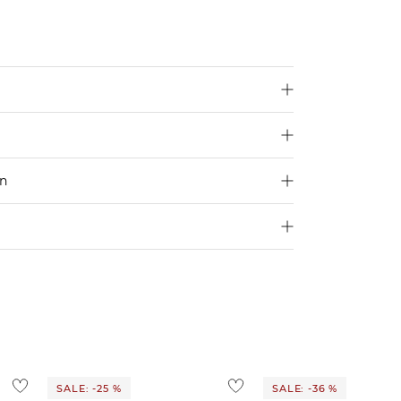
en
250 €
4,95€
d ins Ausland findest du
hier
.
ostenlos
1,95 €
 Ausland findest du
hier
.
SALE: -25 %
SALE: -36 %