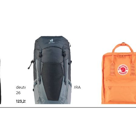
deuter | Wanderrucksack FUTURA
FJÄLLRÄVEN | Tagesrucksack
26
KANKEN FROST GREEN
123,25 €
165,00 €
63,75 €
99,99 €