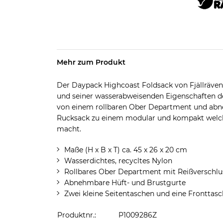
Mehr zum Produkt
Der Daypack Highcoast Foldsack von Fjällräven 
und seiner wasserabweisenden Eigenschaften der 
von einem rollbaren Ober Department und abn
Rucksack zu einem modular und kompakt welche
macht.
Maße (H x B x T) ca. 45 x 26 x 20 cm
Wasserdichtes, recycltes Nylon
Rollbares Ober Department mit Reißverschlus
Abnehmbare Hüft- und Brustgurte
Zwei kleine Seitentaschen und eine Fronttasc
Produktnr.:
P1009286Z