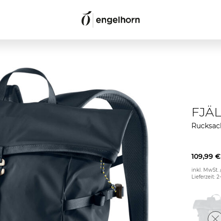
FJÄ
Rucksa
109,99 €
inkl. MwSt. 
Lieferzeit: 