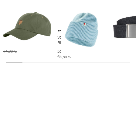
FJÄLLRÄVEN | Outdoor-
FJÄLLRÄVEN |
FJÄLLRÄVEN | Gürte
Mütze VIDDA CAP
Strickmütze HEAVY
CANVAS BEL
BEANIE aus Lammwolle
41,09 €
39,99 €
44,99 €
53,65 €
64,95 €