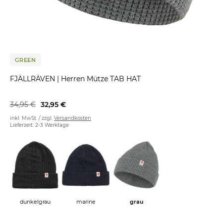
GREEN
FJÄLLRÄVEN
|
Herren Mütze TAB HAT
34,95 €
32,95 €
inkl. MwSt. / zzgl.
Versandkosten
Lieferzeit: 2-3 Werktage
dunkelgrau
marine
grau