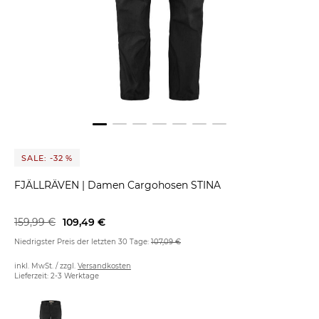
SALE: -32 %
FJÄLLRÄVEN
|
Damen Cargohosen STINA
159,99 €
109,49 €
Niedrigster Preis der letzten 30 Tage:
107,09 €
inkl. MwSt. / zzgl.
Versandkosten
Lieferzeit: 2-3 Werktage