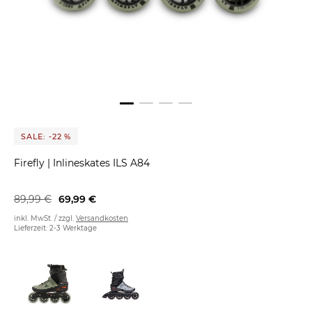
SALE: -22 %
Firefly
|
Inlineskates ILS A84
89,99 €
69,99 €
inkl. MwSt. / zzgl.
Versandkosten
Lieferzeit: 2-3 Werktage