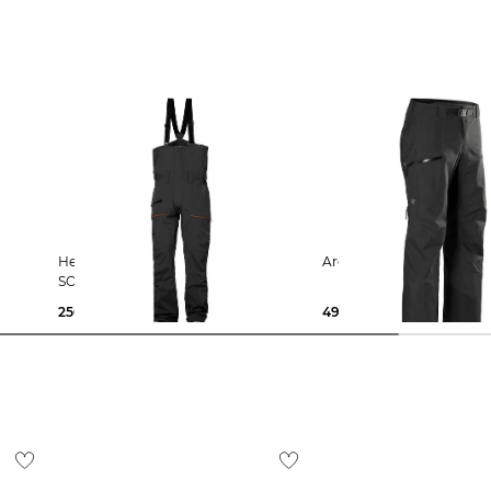
Helly Hansen | Herren Skihose
Arcteryx | Herren S
SOGN BIB SHELL PANT
256,35 €
360,00 €
499,99 €
600,00 €