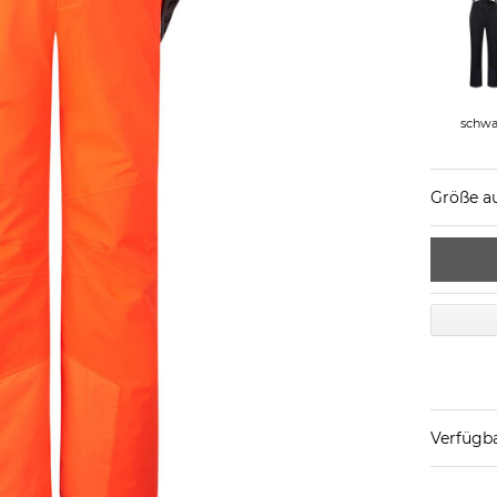
schwa
Größe a
Verfügba