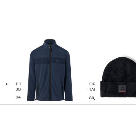
FIRE+ICE | Herren Fleecejacke
FIRE+ICE | Herren Strickmütze
JOSH
TAREK
250,00 €
80,00 €