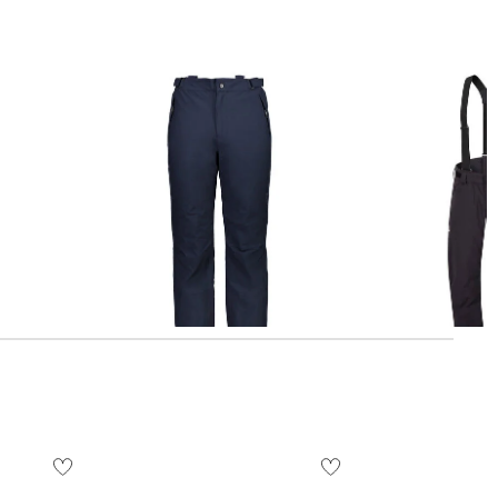
kihose SABRE
CMP | Herren Skihose SALOPETTE
Schöffel | Herren Skihose
WEISSACH M
90,85 €
129,95 €
139,55 €
199,95 €