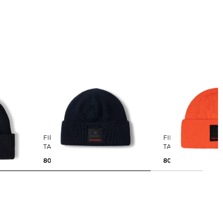
FIRE+ICE | Herren Strickmütze
FIRE+ICE | Herren Strickmütze
TAREK
TAREK
80,00 €
80,00 €