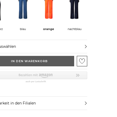
rz
blau
orange
nachtblau
uswählen
IN DEN WARENKORB
rkeit in den Filialen