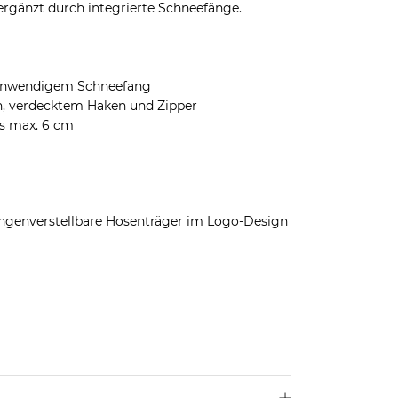
ergänzt durch integrierte Schneefänge.
 inwendigem Schneefang
n, verdecktem Haken und Zipper
is max. 6 cm
ängenverstellbare Hosenträger im Logo-Design