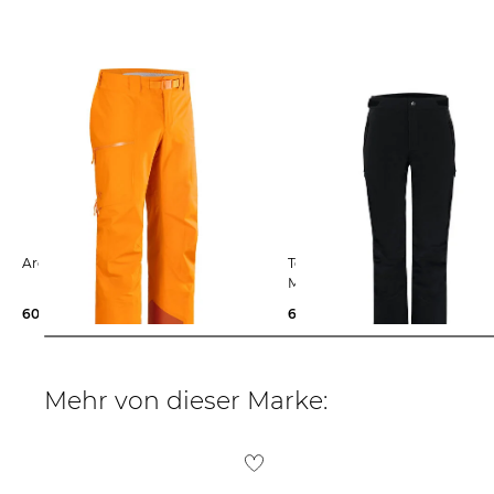
Arcteryx | Herren Skihose SABRE
Toni Sailer | Herren Skihose NICKY
MEN SKI PANTS
600,00 €
699,00 €
Mehr von dieser Marke: