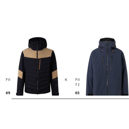
FIRE+ICE | Herren Skijacke RADEK
FIRE+ICE | Herren Skijacke PIARO-
T Regular Fit wasserdicht
695,00 €
650,00 €