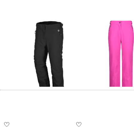
CMP | Damen Skihose
CMP | Damen Skihose
88,15 €
129,95 €
71,49 €
129,95 €