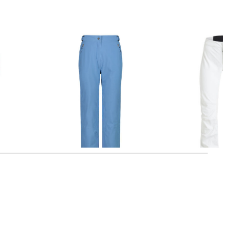
CMP | Damen Skihose
Peak Performance | Damen
Skihose
71,49 €
129,95 €
175,35 €
300,00 €