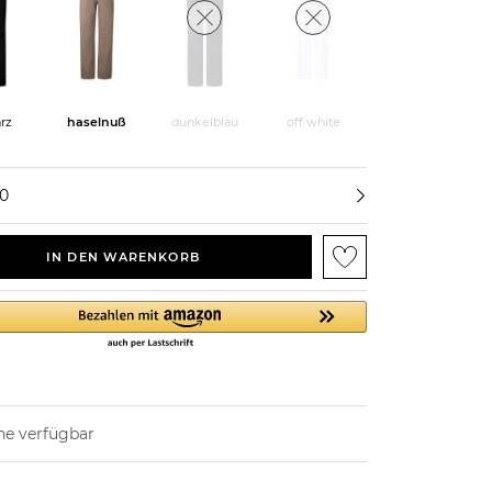
rz
haselnuß
dunkelblau
off white
40
IN DEN WARENKORB
ne verfügbar