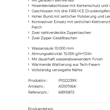
Mit geradem Beinverlauf
Hosenbeinabschlüsse mit Kantenschutz und 
Geschlossen mit drei FIRE+ICE Druckknöpfen
Hoher Bund mit seitlicher Polsterung und L
Kontrastiver Einsatz mit seitlichen Klettver
Patch
Zwei nahtverdeckte Zippertaschen
Zwei Zipper-Gesäßtaschen
Wassersäule: 10.000 mm
Atmungsaktivität: 15.000 g/m²/24h
Mit dauerhaft wasserabweisendem Finish
Wärmende Wattierung aus Tech-Fasern
Vollständig versiegelte Nähte
Produktnr.:
P1022239X
Artikelnr.:
A1310706K
Referenznr.:
68915872
Produktdetails