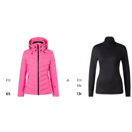
FIRE+ICE | Damen Skijacke JANKA
FIRE+ICE | Damen Skipullover
MARGO2
650,00 €
130,00 €