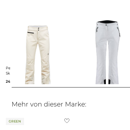
Peak Performance | Damen
CMP | Damen Skihose
Skihose W STRETCH PANTS
245,35 €
350,00 €
88,15 €
129,95 €
Mehr von dieser Marke:
GREEN