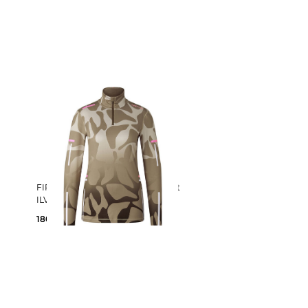
FIRE+ICE | Damen Funktionsshirt
ILVY3
180,00 €