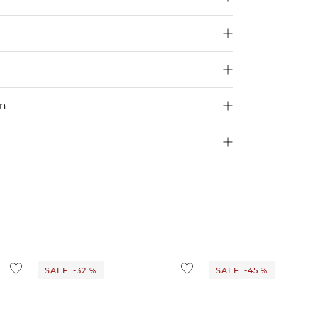
len dir deine übliche Größe.
en
250 €
4,95€
d ins Ausland findest du
hier
.
ostenlos
1,95 €
 Ausland findest du
hier
.
SALE: -32 %
SALE: -45 %