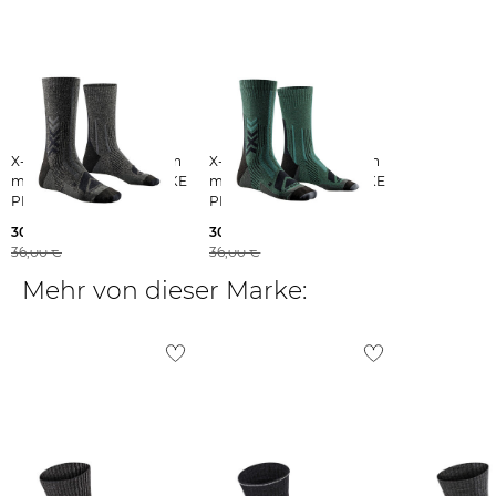
findest du
hier
.
X-Socks | Wandersocken
X-Socks | Wandersocken
mit Wolle X-SOCKS® HIKE
mit Wolle X-SOCKS® HIKE
PERFORM MERINO
PERFORM MERINO
CREW
CREW
30,00 €
30,00 €
36,00 €
36,00 €
Mehr von dieser Marke: