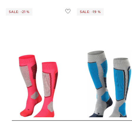
SALE: -21 %
SALE: -19 %
FALKE | Herren Skisocken "SK2"
FALKE | Herren Skisocken "SK
25,99 €
33,00 €
29,99 €
37,00 €