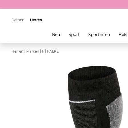
Damen
Herren
Neu
Sport
Sportarten
Bekl
|
|
|
Herren
Marken
F
FALKE