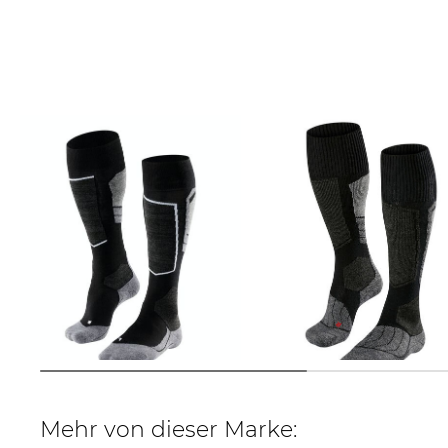
FALKE | Herren Ski-Kniestrümpfe
FALKE | Herren Skistrümpfe /
SK4 ADVANCED
Skisocken "SK1"
30,00 €
37,00 €
25,99 €
33,00 €
Mehr von dieser Marke: