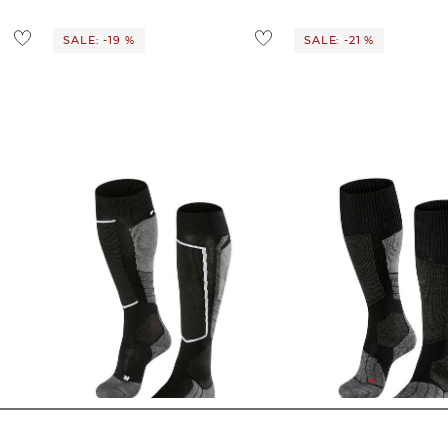
SALE: -19 %
SALE: -21 %
2"
FALKE | Herren Skistrümpfe "SK2
FALKE | Herren Skistrümpfe /
Wool"
Skisocken "SK1"
29,99 €
37,00 €
25,99 €
33,00 €