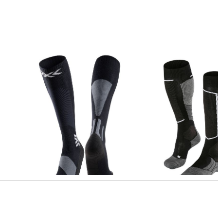
X-Socks | Skisocken mit
FALKE | Herren Skistrümpfe "SK2
Merinowolle SKI DISCOVER MERINO
Wool"
OTC
29,99 €
37,00 €
30,00 €
34,95 €