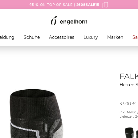
-15 %
ON TOP OF SALE |
2608SALE15
eidung
Schuhe
Accessoires
Luxury
Marken
Sa
FAL
Herren S
33,00 €
inkl. MwSt. 
Lieferzeit: 