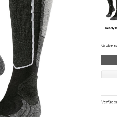
nearly 
Größe a
Verfügba