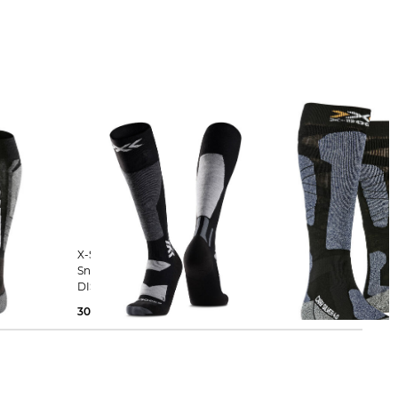
X-Socks | Ski- und
X-Socks | Skisocken CARVE SILVER
Snowboardsocken SNOWBOARD
4.0
DISCOVER OTC
30,35 €
39,90 €
30,00 €