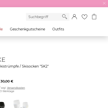
le
Geschenkgutscheine
Outfits
KE
kistrümpfe / Skisocken "SK2"
30,00 €
/ zzgl.
Versandkosten
2-3 Werktage