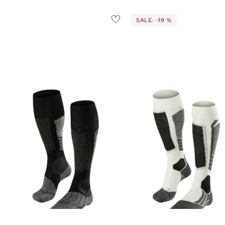
SALE: -19 %
FALKE | Damen Skistrümpfe /
FALKE | Damen Skistrümpfe /
Skisocken mit Wolle und Seide SK1
Skisocken "SK2 Wool"
COMFORT
30,00 €
37,00 €
30,00 €
33,00 €