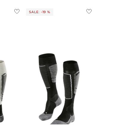
SALE: -19 %
FALKE | Damen Skistrümpfe "SK4"
Seide SK1
30,00 €
37,00 €