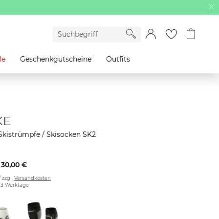
le
Geschenkgutscheine
Outfits
KE
kistrümpfe / Skisocken SK2
30,00 €
/ zzgl.
Versandkosten
2-3 Werktage