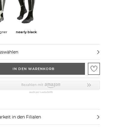
gner
nearly black
uswählen
IN DEN WARENKORB
rkeit in den Filialen