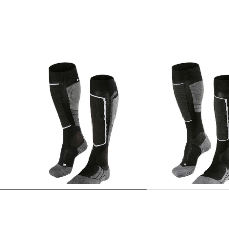
FALKE | Damen Skistrümpfe /
FALKE | Damen Skist
RD
Skisocken "SK2 Wool"
30,00 €
37,00 €
30,00 €
37,00 €