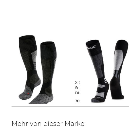
FALKE | Damen Skistrümpfe /
X-Socks | Ski- und
Skisocken mit Wolle und Seide SK1
Snowboardsocken SNOWBOA
COMFORT
DISCOVER OTC
30,00 €
33,00 €
30,00 €
Mehr von dieser Marke: