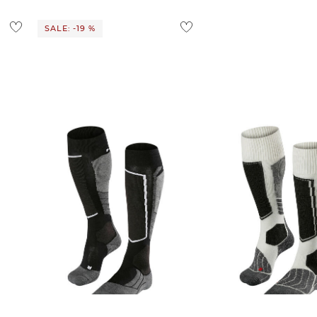
SALE: -19 %
FALKE | Damen Skistrümpfe /
FALKE | Damen Skistrümpfe /
Skisocken "SK2 Wool"
Skisocken mit Wolle und 
COMFORT
30,00 €
37,00 €
30,00 €
33,00 €