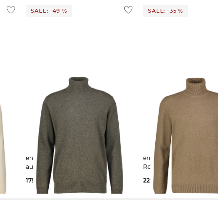
SALE: -49 %
SALE: -35 %
engelhorn | Herren Strickpullover
engelhorn | Herren
ir
aus Kaschmir
Rollkragenpullover aus K
179,90 €
350,00 €
229,00 €
350,00 €