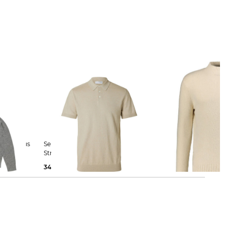
Selected Homme | Herren
Drykorn | Herren Strickpullover
Strickpolo SLHBERG Regular Fit
ZAYN
34,99 €
49,99 €
69,97 €
139,95 €