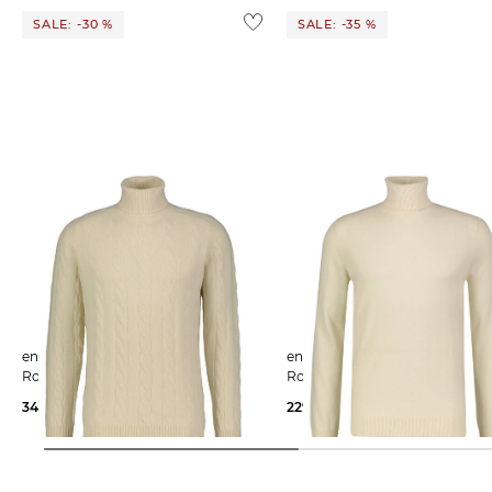
SALE: -30 %
SALE: -35 %
engelhorn | Herren
engelhorn | Herren
Rollkragenpullover aus Kaschmir
Rollkragenpullover aus Kaschm
349,00 €
499,00 €
229,00 €
350,00 €