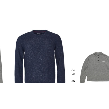
Barbour | Herren Strickpullover
Acne Studios | Herren Pullover aus
TISBURY aus Wolle
Wolle
72,29 €
99,90 €
550,00 €