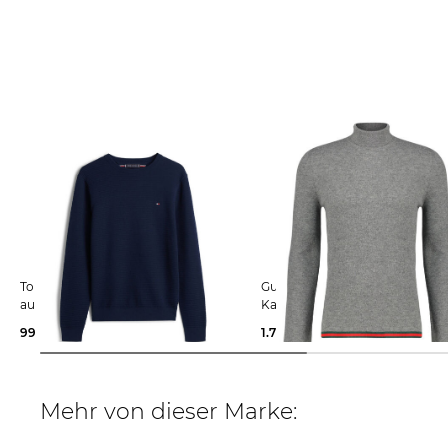
Tommy Hilfiger | Herren Pullover
Gucci | Herren Pullover aus
aus Bio-Baumwolle
Kaschmir
99,99 €
129,90 €
1.700,00 €
Mehr von dieser Marke: