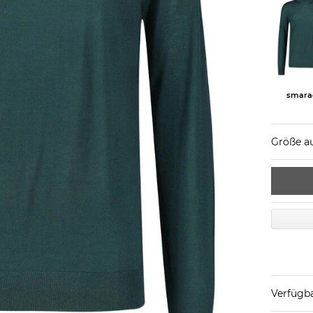
smar
Größe a
Verfügba