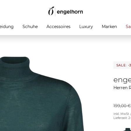
eidung
Schuhe
Accessoires
Luxury
Marken
Sa
SALE: -
enge
Herren R
199,00 €
inkl. MwSt. 
Lieferzeit: 