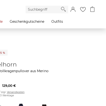
le
Geschenkgutscheine
Outfits
35 %
lhorn
ollkragenpullover aus Merino
129,00 €
/ zzgl.
Versandkosten
2-3 Werktage