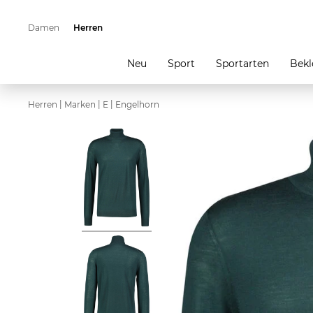
Damen
Herren
Neu
Sport
Sportarten
Bekl
|
|
|
Herren
Marken
E
Engelhorn