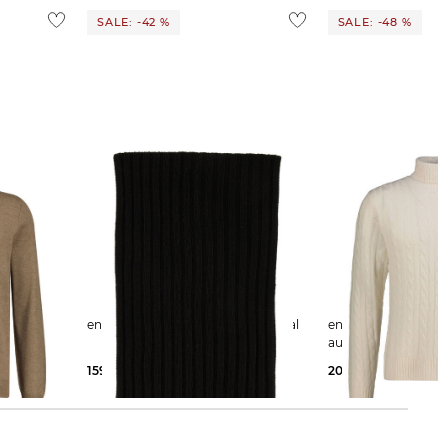
SALE: -42 %
SALE: -48 %
engelhorn | Herren Kaschmirschal
engelhorn | Herren Strickpullover
aschmir
aus Kaschmir
159,00 €
275,00 €
209,00 €
400,00 