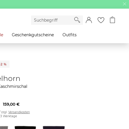
le
Geschenkgutscheine
Outfits
42 %
lhorn
Kaschmirschal
159,00 €
/ zzgl.
Versandkosten
2-3 Werktage