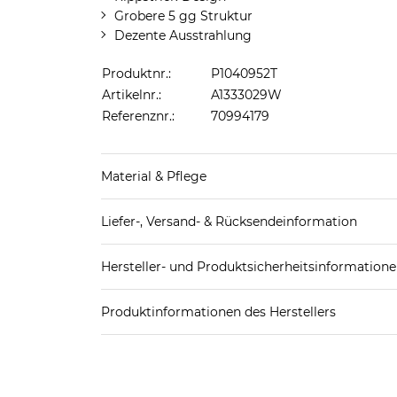
Grobere 5 gg Struktur
Dezente Ausstrahlung
Produktnr.:
P1040952T
Artikelnr.:
A1333029W
Referenznr.:
70994179
Material & Pflege
Obermaterial: 100% Kaschmir
Liefer-, Versand- & Rücksendeinformation
Standard-Lieferung innerhalb Deutschlands:
Hersteller- und Produktsicherheitsinformation
DHL-Paket
4,95€ - versandkostenfrei ab 
Hersteller Nr.:
MCASH-1-2571
Spedition
3
Produktinformationen des Herstellers
Best Blue Mode GmbH
Weitere Details zu Versandoptionen und Versan
Best Blue Mode GmbH
Rücksendung:
Fabrikstationsstraße 40