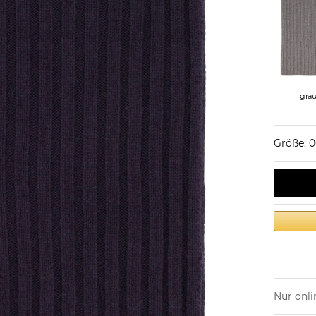
gra
Größe: 
Nur onli