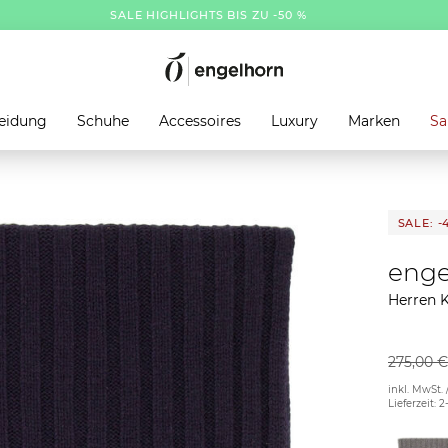
SALE HIGHLIGHTS BIS ZU -50 %
eidung
Schuhe
Accessoires
Luxury
Marken
Sa
SALE: -
enge
Herren 
275,00 €
inkl. MwSt. 
Lieferzeit: 