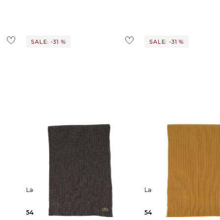
ostenlos
1,95 €
 Ausland findest du
hier
.
SALE: -31 %
SALE: -31 %
Lacoste | Strickschal aus Wolle
Lacoste | Strickschal 
54,99 €
80,00 €
54,99 €
80,00 €