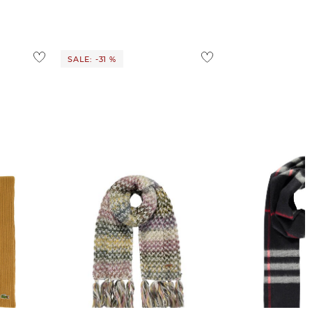
SALE: -31 %
aus Wolle
Barts | Schal NICOLE
Burberry | Kaschmirschal GIANT
CHECK
41,55 €
59,99 €
490,00 €