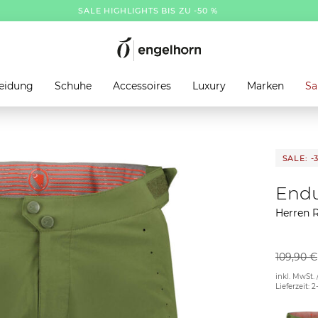
SALE HIGHLIGHTS BIS ZU -50 %
eidung
Schuhe
Accessoires
Luxury
Marken
Sa
SALE: -
End
Herren R
109,90 €
inkl. MwSt. 
Lieferzeit: 