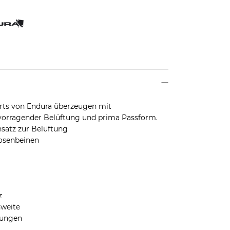
rts von Endura überzeugen mit
rvorragender Belüftung und prima Passform.
nsatz zur Belüftung
osenbeinen
z
nweite
nungen