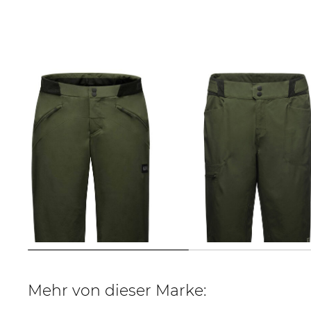
GOREWEAR | Herren Radshorts
GOREWEAR | Herren Radshorts
FERNFLOW Regular Fit
PASSION
67,99 €
129,95 €
50,55 €
79,99 €
Mehr von dieser Marke: