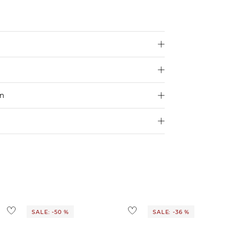
en
250 €
Größe aus
4,95€
d ins Ausland findest du
hier
.
ostenlos
1,95 €
 Ausland findest du
hier
.
SALE: -50 %
SALE: -36 %