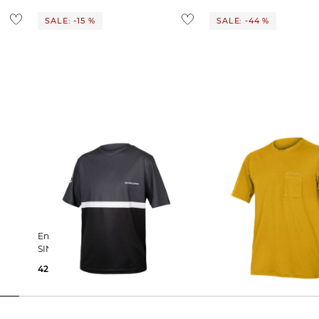
SALE: -15 %
SALE: -44 %
Endura | Herren T-Shirt
Endura | Herren Radshirt "GV500
S/L
SINGLETRACK CORE TEE II
Foyle T-Shirt"
42,55 €
49,99 €
44,99 €
79,99 €