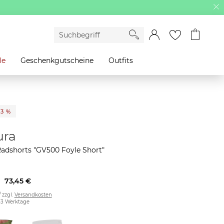
le
Geschenkgutscheine
Outfits
33 %
ura
adshorts "GV500 Foyle Short"
73,45 €
/ zzgl.
Versandkosten
2-3 Werktage