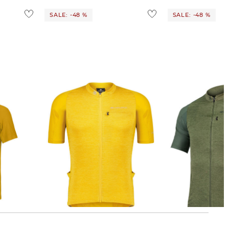
SALE: -48 %
SALE: -48 %
Endura | Herren Radtrikot GV500
Endura | Herren Radtrikot GV500
REIVER
REIVER
67,99 €
129,99 €
67,99 €
129,99 €