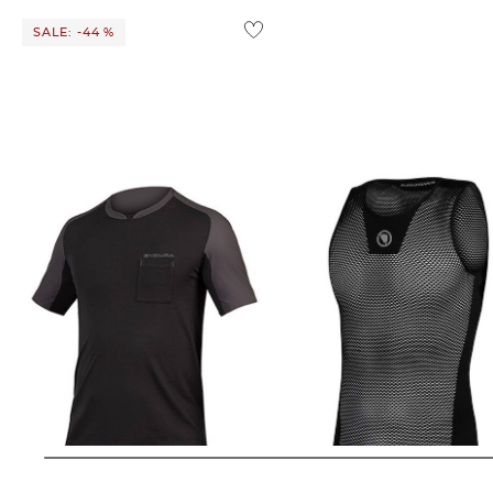
SALE: -44 %
Endura | Herren Radshirt "GV500
Endura | Herren
Foyle T-Shirt"
Funktionsunterhemd FISHNET 
BASELAYER
44,99 €
79,99 €
34,95 €
39,90 €