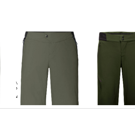
VAUDE | Herren Radsportshorts
GOREWEAR | Herren Radsport
ME KURO
Shorts "C5"
49,99 €
100,00 €
63,55 €
99,90 €