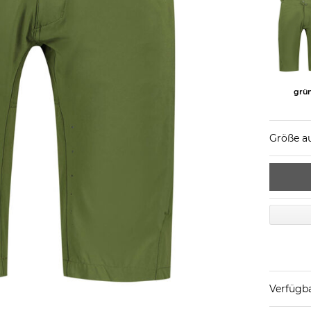
grü
Größe a
Verfügba