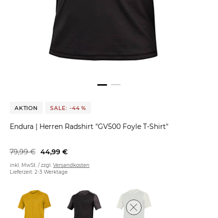
AKTION
SALE: -44 %
Endura
|
Herren Radshirt "GV500 Foyle T-Shirt"
79,99 €
44,99 €
inkl. MwSt. / zzgl.
Versandkosten
Lieferzeit: 2-3 Werktage