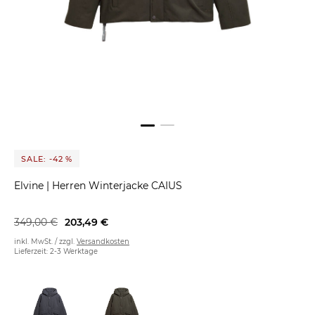
SALE: -42 %
Elvine
|
Herren Winterjacke CAIUS
349,00 €
203,49 €
inkl. MwSt. / zzgl.
Versandkosten
Lieferzeit: 2-3 Werktage