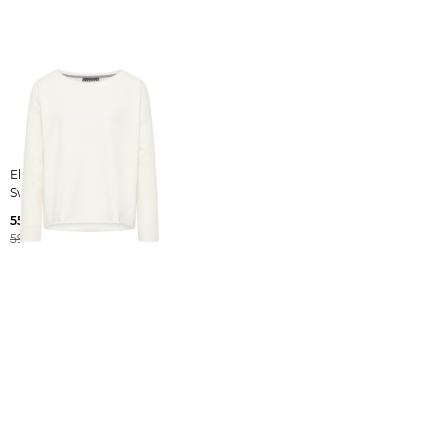
Elbsand | Damen
Sweatshirt RIANE
55,45 €
59,99 €