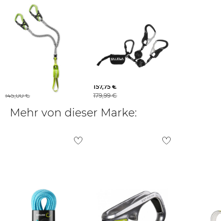
EDELRID |
Salewa | Kletterstegset
Klettersteigset CABLE
SET VIA FERRATA ERGO
COMFORT VI
ZIP
126,75 €
157,75 €
145,00 €
179,99 €
Mehr von dieser Marke: