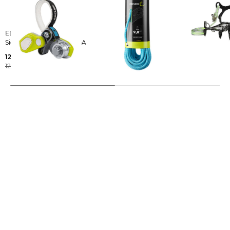
EDELRID |
EDELRID | Einfachseil
EDELRID | Steigeisen 6
Sicherungsgerät OHMEGA
"Boa 9,8" - 9,8mm
Point Grödel
Durchmesser
122,55 €
42,99 €
125,00 €
ab
165,00 €
45,00 €