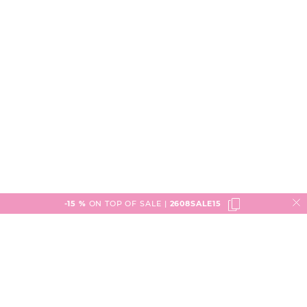
-15 %
ON TOP OF SALE |
2608SALE15
Service
Versand & Lieferung
engelhorn