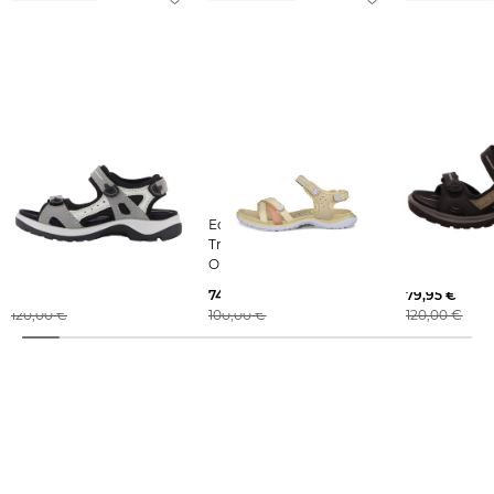
Ecco | Damen
Ecco | Damen
Ecco | Damen
Trekkingsandalen
Trekkingsandalen
Trekkingsand
YUCATAN
OFFROAD ROAM W
YUCATAN
LEA/TEX
90,95 €
74,95 €
79,95 €
120,00 €
100,00 €
120,00 €