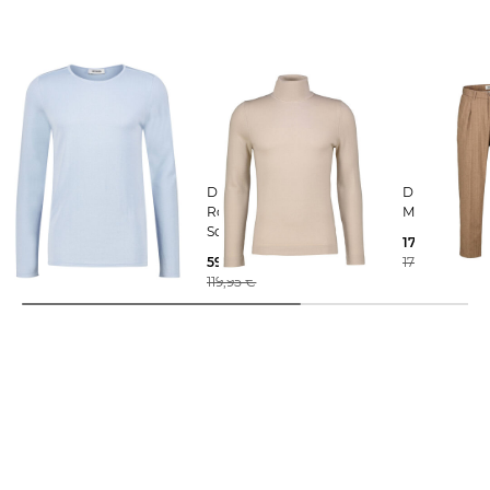
Drykorn | Herren
Drykorn | Herren
Drykorn | Herren Hose
Strickpullover RIKONO 10
Rollkragenpullover aus
MARYKO
Schurwolle JOEY
59,99 €
174,99 €
119,95 €
59,97 €
179,95 €
119,95 €