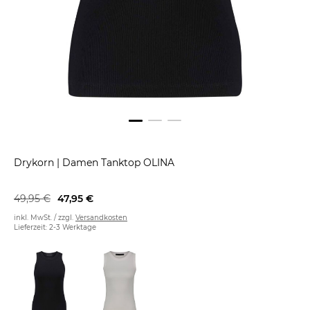
Drykorn
|
Damen Tanktop OLINA
49,95 €
47,95 €
inkl. MwSt. / zzgl.
Versandkosten
Lieferzeit: 2-3 Werktage