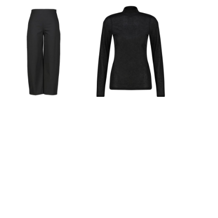
Drykorn | Damen
Drykorn | Damen
Jerseyhose SEAL
Longsleeve FJOLA
55,99 €
42,99 €
129,95 €
99,95 €