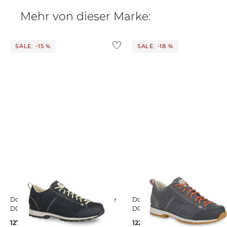
Mehr von dieser Marke:
SALE: -15 %
SALE: -18 %
Dolomite | Herren Wanderschuhe
Dolomite | Herren Wanderschuhe
DOLOMITE 54 LOW EVO
DOLOMITE 54 LOW EVO
127,75 €
149,95 €
122,29 €
149,95 €