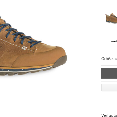
sen
Größe a
Verfügba