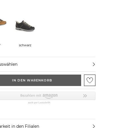
f
schwarz
uswählen
IN DEN WARENKORB
rkeit in den Filialen