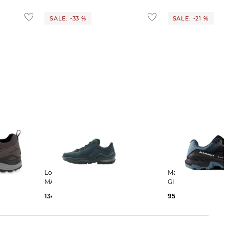
SALE: -33 %
SALE: -21 %
Lowa | Herren Wanderschuhe
Mammut | Herren Wanderschuhe
MADDOX PRO LT GTX LO
GIRUN II LOW GTX
134,49 €
200,00 €
95,35 €
120,00 €