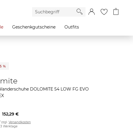
le
Geschenkgutscheine
Outfits
15 %
mite
Wanderschuhe DOLOMITE 54 LOW FG EVO
EX
152,29 €
/ zzgl.
Versandkosten
2-3 Werktage