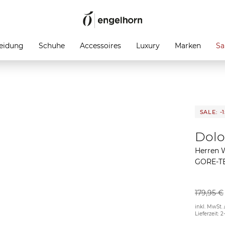
eidung
Schuhe
Accessoires
Luxury
Marken
Sa
SALE: -
Dolo
Herren 
GORE-T
179,95 €
inkl. MwSt. 
Lieferzeit: 