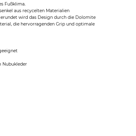
es Fußklima.
enkel aus recycelten Materialien
gerundet wird das Design durch die Dolomite
rial, die hervorragenden Grip und optimale
geeignet
m Nubukleder