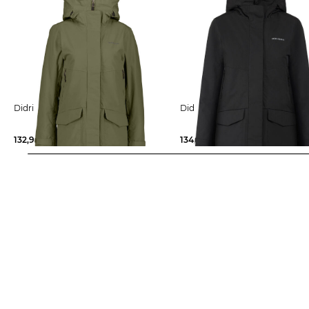
Didriksons | Damen Parka
Didriksons | Damen Parka
132,95 €
230,00 €
134,99 €
240,00 €