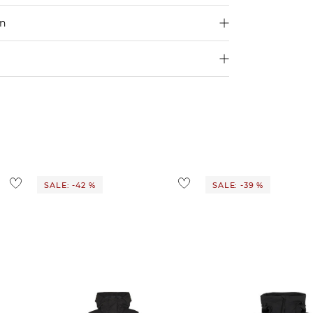
en
250 €
4,95€
d ins Ausland findest du
hier
.
ostenlos
1,95 €
 Ausland findest du
hier
.
SALE: -42 %
SALE: -39 %