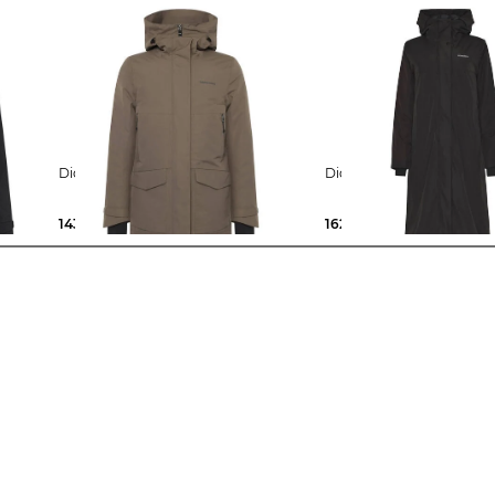
Didriksons | Damen Parka
Didriksons | Dame
143,99 €
240,00 €
162,99 €
280,00 €