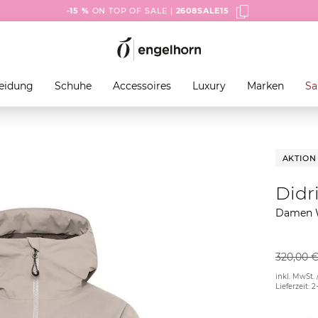
-15 %
ON TOP OF SALE |
2608SALE15
eidung
Schuhe
Accessoires
Luxury
Marken
Sa
AKTION
Didr
Damen 
320,00 
inkl. MwSt. 
Lieferzeit: 