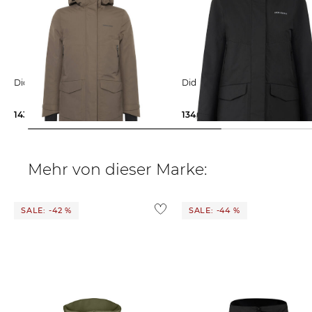
Didriksons | Damen Parka
Didriksons | Damen Parka
143,99 €
240,00 €
134,99 €
240,00 €
Mehr von dieser Marke:
SALE: -42 %
SALE: -44 %