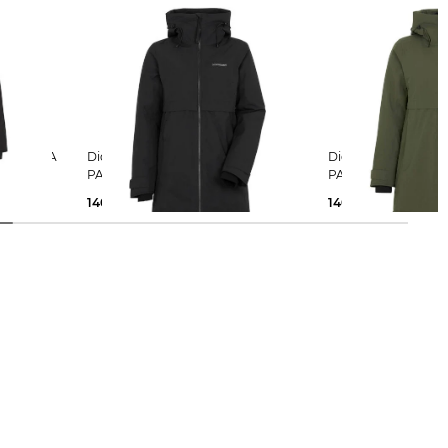
n Parka SELINA
Didriksons | Damen Parka HELLE
Didriksons | Damen Parka HELLE
PARKA 6
PARKA 6
140,65 €
230,00 €
140,65 €
230,00 €