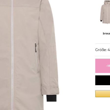
brau
Größe: 
-1