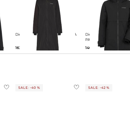
Didriksons | Damen Parka SELINA
Didriksons | Damen Parka HELLE
PARKA 6
162,99 €
280,00 €
140,65 €
230,00 €
SALE: -40 %
SALE: -42 %