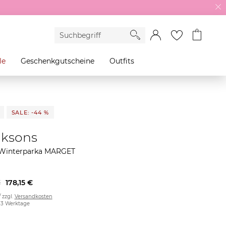
le
Geschenkgutscheine
Outfits
SALE: -44 %
iksons
Winterparka MARGET
€
178,15 €
/ zzgl.
Versandkosten
2-3 Werktage