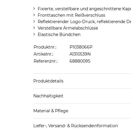
Fixierte, verstellbare und angeschnittene Kap
Fronttaschen mit Reißverschluss
Reflektierender Logo-Druck, reflektierende De
Verstellbare Ärmelabschlüsse
Elastische Bündchen
Produktnr.:
P1038066P
Artikelnr.:
A1310539N
Referenznr.:
68880095
Produktdetails
Produkthinweis: Fällt normal aus. Wir empfeh
Nachhaltigkeit
Material & Pflege
Mehr Information zu diesen Angaben findest d
Obermaterial: 100% Polyamid (recycelt)
Liefer-, Versand- & Rücksendeinformation
Futter 1: 100% Polyamid (recycelt)