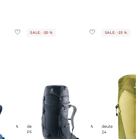
SALE: -20 %
SALE: -25 %
deuter | Wanderrucksack FUTURA
deuter | Wanderrucksack AC LITE
PRO 36
24