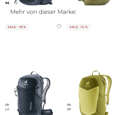
98,85 €
120,00 €
115,95 €
149,99 €
Mehr von dieser Marke:
SALE: -18 %
SALE: -14 %
deuter | Wanderrucksack SPEED
deuter | Herren Wanderrucksack
LITE PRO 25
SPEED LITE 13