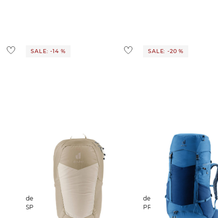
SALE: -14 %
SALE: -20 %
deuter | Herren Wanderrucksack
deuter | Wanderrucksack FUTURA
SPEED LITE 13
PRO 36