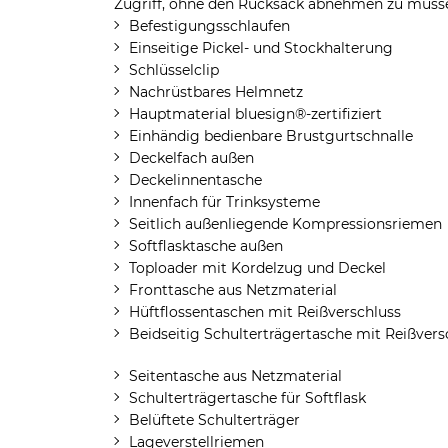
Zugriff, ohne den Rucksack abnehmen zu müss
Befestigungsschlaufen
Einseitige Pickel- und Stockhalterung
Schlüsselclip
Nachrüstbares Helmnetz
Hauptmaterial bluesign®-zertifiziert
Einhändig bedienbare Brustgurtschnalle
Deckelfach außen
Deckelinnentasche
Innenfach für Trinksysteme
Seitlich außenliegende Kompressionsriemen
Softflasktasche außen
Toploader mit Kordelzug und Deckel
Fronttasche aus Netzmaterial
Hüftflossentaschen mit Reißverschluss
Beidseitig Schulterträgertasche mit Reißvers
Seitentasche aus Netzmaterial
Schulterträgertasche für Softflask
Belüftete Schulterträger
Lageverstellriemen