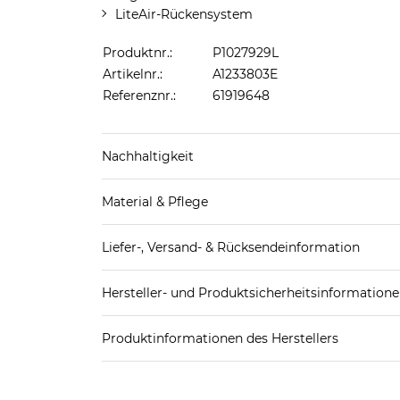
LiteAir-Rückensystem
Produktnr.:
P1027929L
Artikelnr.:
A1233803E
Referenznr.:
61919648
Nachhaltigkeit
Material & Pflege
Mehr Information zu diesen Angaben findest d
Obermaterial: Polyamid, Polyester
Liefer-, Versand- & Rücksendeinformation
Standard-Lieferung innerhalb Deutschlands:
Hersteller- und Produktsicherheitsinformation
DHL-Paket
4,95€ - versandkostenfrei ab 
EAN:
4046051170237
Spedition
3
Produktinformationen des Herstellers
Deuter Sport GmbH
Weitere Details zu Versandoptionen und Versan
Deuter Sport GmbH