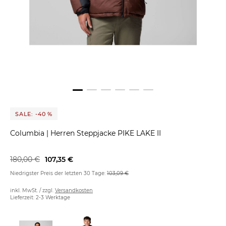
SALE: -40 %
Columbia
|
Herren Steppjacke PIKE LAKE II
180,00 €
107,35 €
Niedrigster Preis der letzten 30 Tage:
103,09 €
inkl. MwSt. / zzgl.
Versandkosten
Lieferzeit: 2-3 Werktage