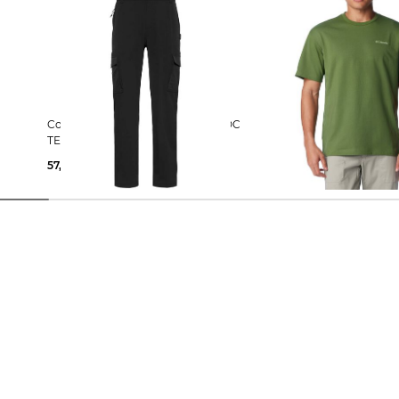
Columbia | Herren Cargohose ROC
Columbia | Herren T-Shirt BURNT
TECH
LAKE GRAPHIC T Regular
Kurzarm
57,55 €
100,00 €
24,99 €
55,00 €