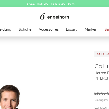
SALE HIGHLIGHTS BIS ZU -50 %
eidung
Schuhe
Accessoires
Luxury
Marken
Sa
SALE: -
Col
Herren 
INTERC
230,00 
Niedrigster
inkl. MwSt. 