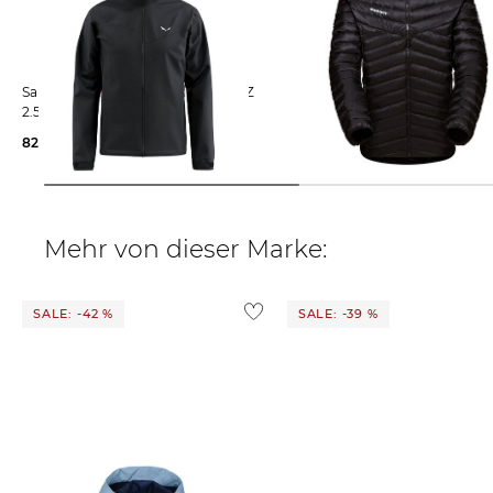
Salewa | Herren Regenjacke PUEZ
Mammut | Herren Isolationsjacke
2.5 L POWERTEX
ALBULA IN HOODED JACKET
82,15 €
140,00 €
150,95 €
250,00 €
Mehr von dieser Marke:
SALE: -42 %
SALE: -39 %