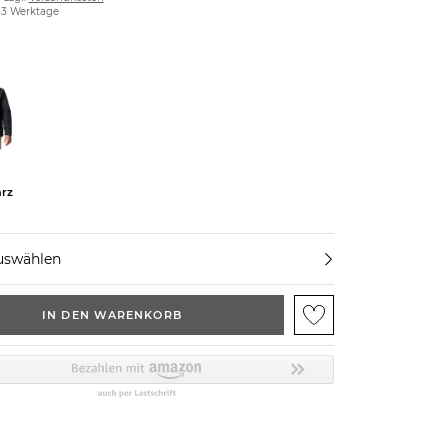
2-3 Werktage
rz
uswählen
IN DEN WARENKORB