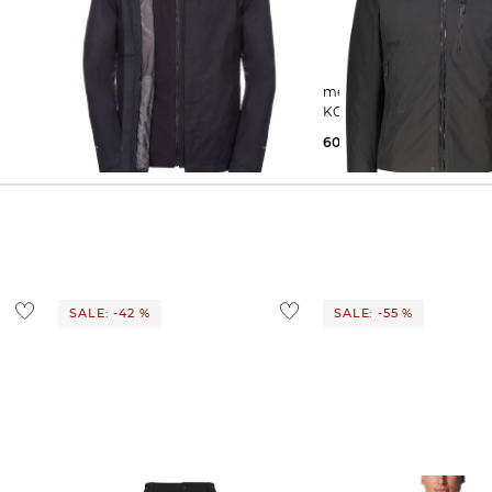
The North Face | Herren
meru | Herren Trekkingjacke
 MEN
Doppeljacke / 3-in-1 Wanderjacke
KOYUKUK
EVOLVE II TRICLIMATE
60,45 €
119,00 €
143,75 €
230,00 €
SALE: -42 %
SALE: -55 %