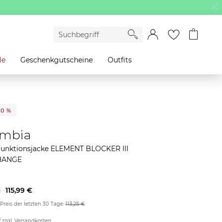
le
Geschenkgutscheine
Outfits
50 %
umbia
Funktionsjacke ELEMENT BLOCKER III
HANGE
€
115,99 €
 Preis der letzten 30 Tage:
113,25 €
/ zzgl.
Versandkosten