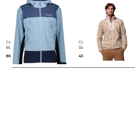
Columbia | Herren Wanderjacke
Columbia | Herren Fleecejacke
BOULDER FALLS JACKET
SEQUOIA GROVE PRINTED
86,65 €
150,00 €
45,99 €
75,00 €