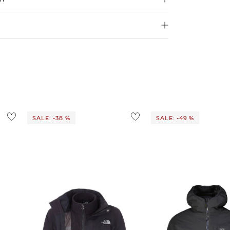
250 €
Größe aus
4,95€
d ins Ausland findest du
hier
.
ostenlos
1,95 €
 Ausland findest du
hier
.
SALE: -38 %
SALE: -49 %