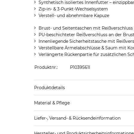
Synthetisch isoliertes Innenfutter – einzippba
Zip-in- & 3-Punkt-Wechselsystem
Verstell- und abnehmbare Kapuze
Brust- und Seitentaschen mit Reißverschluss
PU-beschichteter Reißverschluss an der Brus
Innenliegende Sicherheitstasche mit Reißver
Verstellbare Ärmelabschlüsse & Saum mit Ko
Verlängerte Rückenpartie für zusätzlichen Sc
Produktnr.:
P1039561I
Produktdetails
Produkthinweis: Fällt normal aus. Wir empfeh
Material & Pflege
Obermaterial: 100% Polyester
Liefer-, Versand- & Rücksendeinformation
Obermaterial 2: 100% Polyamid
Wattierung: 85% Polyester (recycelt), 15% Polye
Standard-Lieferung innerhalb Deutschlands:
Hersteller- und Produktsicherheitsinformation