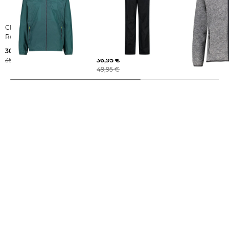
CMP | Herren
CMP | Herren Regenhose
CMP | Herren
Regenjacke mit Ripstop
MAN PANT WITH FULL
Fleecejacke
LENGHT SIDE ZIPS
30,00 €
36,19 €
35,95 €
36,95 €
59,95 €
49,95 €