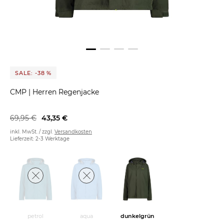
SALE: -38 %
CMP
|
Herren Regenjacke
69,95 €
43,35 €
inkl. MwSt. / zzgl.
Versandkosten
Lieferzeit: 2-3 Werktage
petrol
aqua
dunkelgrün