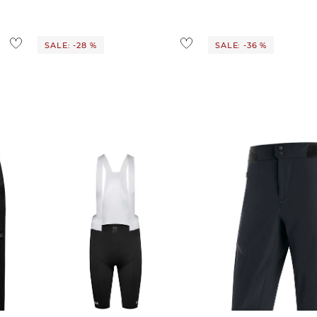
1,95 €
 Ausland findest du
hier
.
SALE: -28 %
SALE: -36 %
GOREWEAR | Herren SPINSHIFT
GOREWEAR | Herren Radsport
BIB SHORTS
Shorts "C5"
100,65 €
139,95 €
63,55 €
99,90 €