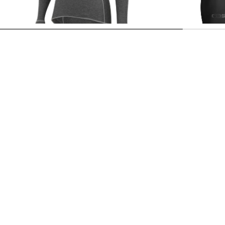
Warm LS"
31,99 €
39,95 €
51,95 €
84,95 €