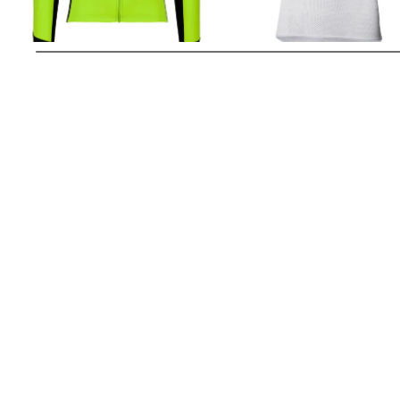
S/S"
171,09 €
229,90 €
40,95 €
49,95 €