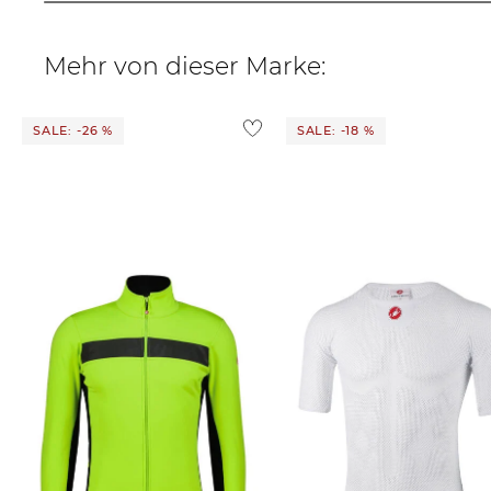
Mehr von dieser Marke:
SALE: -26 %
SALE: -18 %
Castelli | Herren Radjacke
Castelli | Herren
RADIPPIA 3 JACKET
Funktionsunterhemd "Core Me