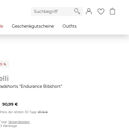
le
Geschenkgutscheine
Outfits
35 %
lli
adshorts "Endurance Bibshort"
90,99 €
 Preis der letzten 30 Tage:
87,19 €
/ zzgl.
Versandkosten
2-3 Werktage