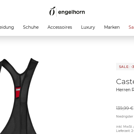
eidung
Schuhe
Accessoires
Luxury
Marken
Sa
SALE: -
Caste
Herren R
139,99 €
Niedrigster
inkl. MwSt. 
Lieferzeit: 