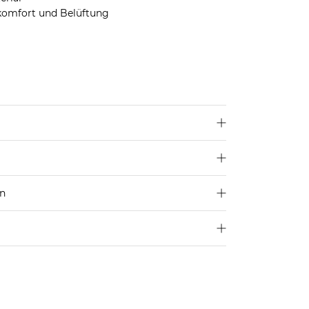
zkomfort und Belüftung
en
250 €
4,95€
d ins Ausland findest du
hier
.
ostenlos