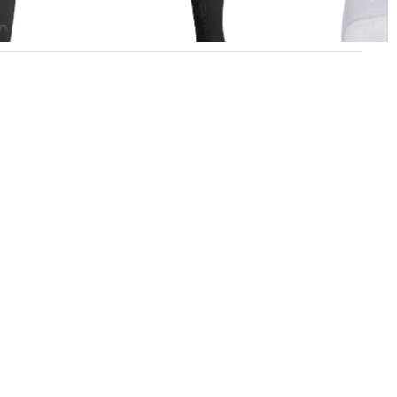
Sleeveless"
41,55 €
59,95 €
41,65 €
44,95 €