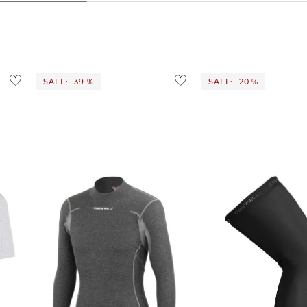
SALE: -39 %
SALE: -20 %
Castelli | Herren
Castelli | Herren Knielinge
sh 3
Funktionsunterhemd "Flanders
"Thermoflex 2"