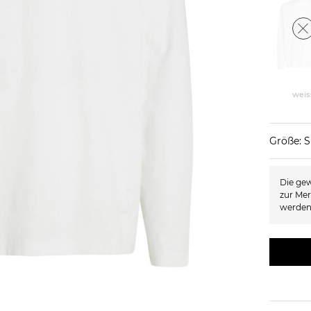
weis
Größe: S
Die gew
zur Mer
werden