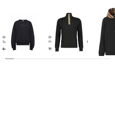
Burberry | Herren
Burberry | Herren
Burberry | Herren Hoodie
Sweatshirt ROWAN
Pullover CAMERON MCM
SAMUEL
645,00 €
755,00 €
825,00 €