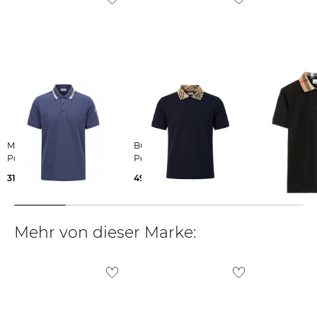
Weitere Details zu Rücksendungen und Retouren aus dem Ausland
findest du
hier
.
Moncler | Herren
Burberry | Herren
Burberry | Herren
Poloshirt
Poloshirt EVAN
Poloshirt C
310,00 €
495,00 €
490,00 €
Mehr von dieser Marke: