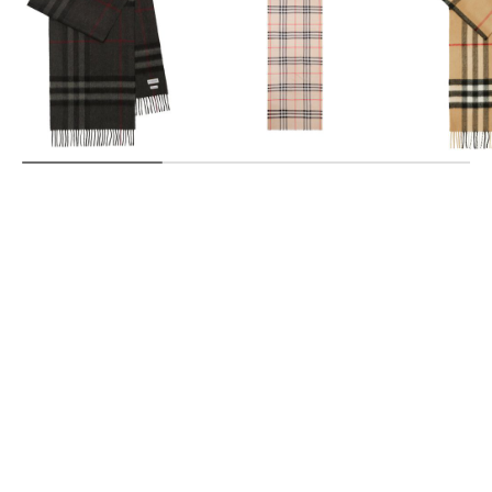
Burberry | Schal GIANT
Burberry | Gazetuch aus
Burberry | Kaschmirschal
CHECK aus Kaschmir
Wolle-Seidemischung
in Check
490,00 €
390,00 €
495,00 €