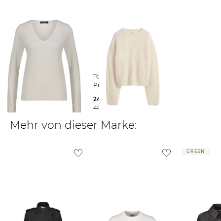
findest du
hier
.
Repeat | Damen
Totême | Damen
Strickpullover mit Bio-
Pullover
Baumwolle
249,99 €
129,95 €
490,00 €
Mehr von dieser Marke:
GREEN