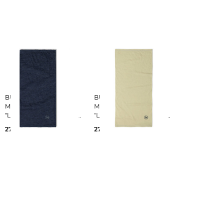
BUFF |
BUFF |
Multifunktionstuch
Multifunktionstuch
"Lightweight Merino Wool
"Lightweight Merino Wool
Solid Bark"
Solid Bark"
27,95 €
27,95 €