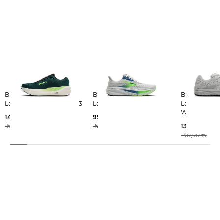
Brooks | Herren
Brooks | Herren
Brooks | Herren
Laufschuhe GHOST MAX 3
Laufschuhe GHOST 17
Laufschuhe 
WALKER
142,15 €
99,99 €
160,00 €
150,00 €
137,25 €
140,00 €